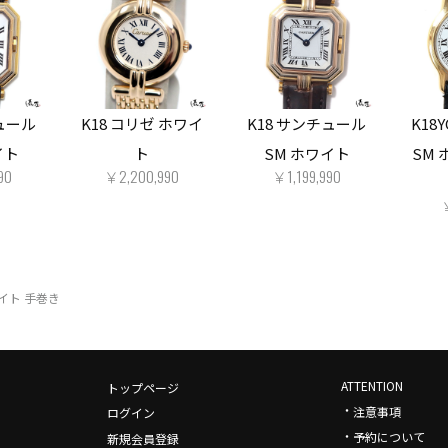
チュール
K18 コリゼ ホワイ
K18 サンチュール
K18
イト
ト
SM ホワイト
SM 
90
￥2,200,990
￥1,199,990
ワイト 手巻き
ATTENTION
トップページ
・
注意事項
ログイン
・
予約について
新規会員登録