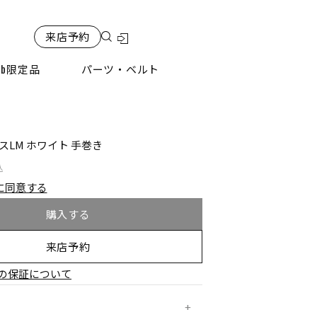
来店予約
検索
eb限定品
パーツ・ベルト
プスLM ホワイト 手巻き
込
に同意する
購入する
来店予約
の保証について