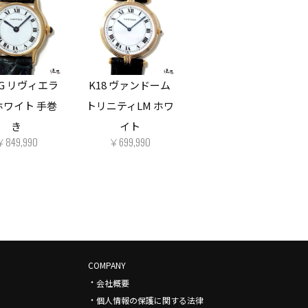
YG リヴィエラ
K18 ヴァンドーム
ホワイト 手巻
トリニティLM ホワ
き
イト
￥849,990
￥699,990
COMPANY
・
会社概要
・
個人情報の保護に関する法律