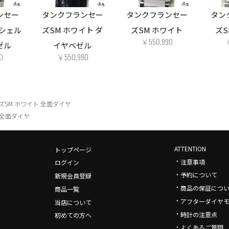
ンセー
タンクフランセー
タンクフランセー
タン
クシェル
ズSM ホワイト ダ
ズSM ホワイト
ズS
￥550,990
ゼル
イヤベゼル
0
￥550,990
SM ホワイト 全面ダイヤ
 全面ダイヤ
ATTENTION
トップページ
・
注意事項
ログイン
・
予約について
新規会員登録
・
商品の保証につ
商品一覧
・
アフターダイヤ
当店について
・
時計の注意点
初めての方へ
・
よくあるご質問