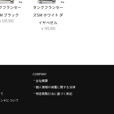
クフランセー
タンクフランセー
M ブラック
ズSM ホワイト ダ
￥599,990
イヤベゼル
￥749,990
COMPANY
・
会社概要
・
個人情報の保護に関する法律
・
いて
特定商取引法に基づく表記
モンドについて