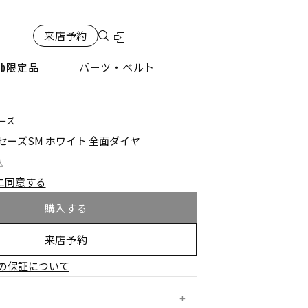
来店予約
検索
eb限定品
パーツ・ベルト
ーズ
セーズSM ホワイト 全面ダイヤ
込
に同意する
購入する
来店予約
の保証について